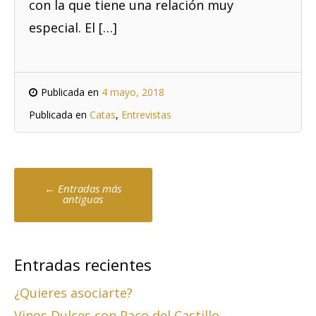
con la que tiene una relación muy
especial. El […]
Publicada en
4 mayo, 2018
Publicada en
Catas
,
Entrevistas
Ir
←
Entradas más
a
antiguas
las
entradas
Entradas recientes
¿Quieres asociarte?
Vinos Dulces con Paco del Castillo